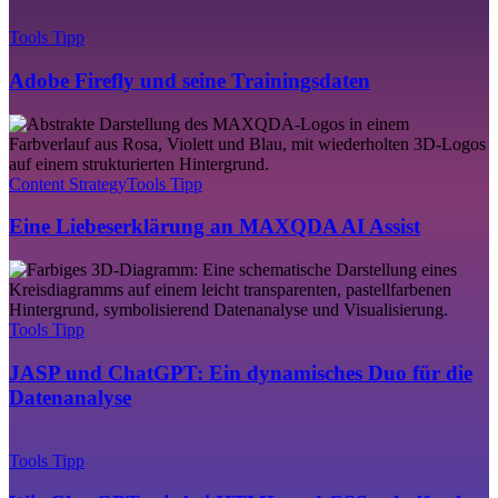
Adobe
Firefly
Tools Tipp
und
seine
Adobe Firefly und seine Trainingsdaten
Trainingsdaten
Eine
Liebeserklärung
an
MAXQDA
Content Strategy
Tools Tipp
AI
Assist
Eine Liebeserklärung an MAXQDA AI Assist
JASP
und
ChatGPT:
Ein
Tools Tipp
dynamisches
Duo
JASP und ChatGPT: Ein dynamisches Duo für die
für
Datenanalyse
die
Datenanalyse
Wie
ChatGPT
Tools Tipp
mir