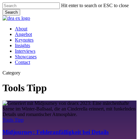
Skip
Hit enter to search or ESC to close
to
Search
main
Close
content
Search
Menu
About
Angebot
Keynotes
Insights
Interviews
Showcases
Contact
Category
Tools Tipp
Midjourney:
Fehleranfälligkeit
bei
Details
Tools Tipp
Midjourney: Fehleranfälligkeit bei Details