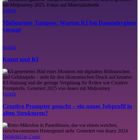
Tampon:
Warum
Insight
KI
bei
Midjourney Tampon: Warum KI bei Damenhygiene
Damenhygiene
versagt
versagt
Kunst
und
Insight
KI
Kunst und KI
Creative
Prompter
gesucht
–
ein
Insight
neues
Jobprofil
Creative Prompter gesucht – ein neues Jobprofil in
in
alten Strukturen?
alten
Strukturen?
KI-
Powerpoint-
Karaoke
Didaktik
Use Cases