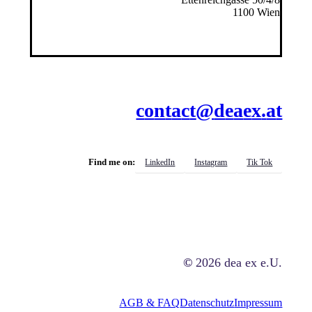
1100 Wien
c
o
n
t
a
c
t
@
d
e
a
e
x
.
a
t
Find me on:
LinkedIn
Instagram
Tik Tok
©
2026
dea ex e.U.
AGB & FAQ
Datenschutz
Impressum